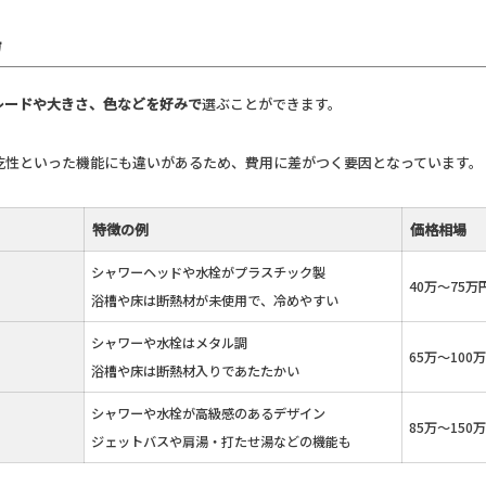
場
レードや大きさ、色などを好みで
選ぶことができます。
乾性といった機能にも違いがあるため、費用に差がつく要因となっています。
特徴の例
価格相場
シャワーヘッドや水栓がプラスチック製
40万〜75万
浴槽や床は断熱材が未使用で、冷めやすい
シャワーや水栓はメタル調
65万〜100
浴槽や床は断熱材入りであたたかい
シャワーや水栓が高級感のあるデザイン
85万〜150
ジェットバスや肩湯・打たせ湯などの機能も