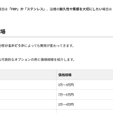
場合は
「FRP」か「ステンレス」
、浴槽の
耐久性や質感を大切にしたい
場合は
相場
を付けるかどうか
によっても費用が変わってきます。
る代表的なオプションの例と価格相場を紹介します。
価格相場
3万～4万円
7万～9万円
3万～4万円