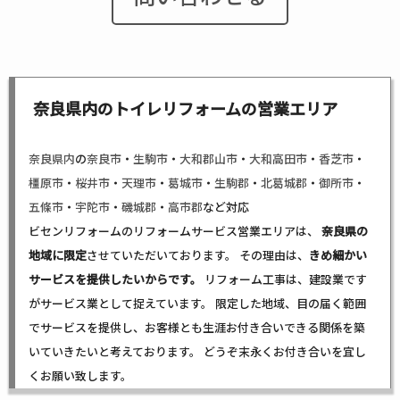
奈良県内のトイレリフォームの営業エリア
奈良県内
の
奈良市
・
生駒市
・
大和郡山市
・
大和高田市
・
香芝市
・
橿原市
・
桜井市
・
天理市
・
葛城市
・
生駒郡
・
北葛城郡
・
御所市
・
五條市
・
宇陀市
・
磯城郡
・
高市郡
など対応
ビセンリフォームのリフォームサービス営業エリアは、
奈良県の
地域に限定
させていただいております。 その理由は、
きめ細かい
サービスを提供したいからです。
リフォーム工事は、建設業です
がサービス業として捉えています。 限定した地域、目の届く範囲
でサービスを提供し、お客様とも生涯お付き合いできる関係を築
いていきたいと考えております。 どうぞ末永くお付き合いを宜し
くお願い致します。