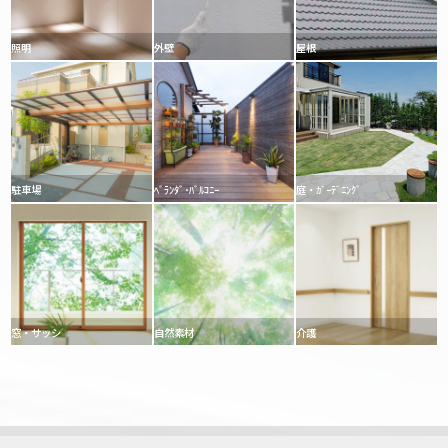
照明
外壁
屋根
駐車場
ﾍﾞﾗﾝﾀﾞ･ﾊﾞﾙｺﾆｰ
庭・ｶﾞｰﾃﾞﾆﾝｸﾞ
窓・サッシ
自然素材
介護