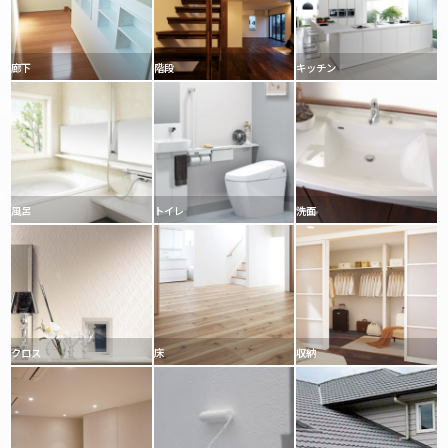
廊下
階段
キッチン
風呂
トイレ
洗面
クロス
床
収納