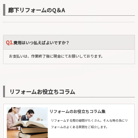
和
(キタヤマト)・
真弓
(マユミ)・
真弓南
(マユミミナミ)・
上町
(カミ
マチ)・
あすか台
(アスカダイ)・
あすか野南
(アスカノミナミ)・
あす
廊下リフォームのQ＆A
か野北
(アスカノキタ)・
南田原町
(ミナミタワラチョウ)・
白庭台
(シ
ラニワダイ)・
西白庭台
(ニシシラニワダイ)・
上町台
(カミマチダ
イ)・
ひかりが丘
(ヒカリガオカ)・
北田原町
(キタタハラチョウ)・
小
Q1.
明町
(コウミョウチョウ)・
生駒台南
(イコマダイミナミ)・
生駒台北
費用はいつ払えばよいですか？
(イコマダイキタ)・
桜ケ丘
(サクラガオカ)・
辻町
(ツジマチ)・
東生
お支払いは、作業終了後に現金にてお願いしております。
駒
(ヒガシイコマ)・
東生駒月見町
(ヒガシイコマツキミチョウ)・
東
菜畑
(ヒガシナバタ)・
さつき台
(サツキダイ)・
壱分町
(イチブチョ
ウ)・
小瀬町
(オゼチョウ)・
萩の台
(ハギノダイ)・
東山町
(ヒガシヤ
マチョウ)・
小平尾町
(コビラオチョウ)・
乙田町
(オトダチョウ)・
南
リフォームお役立ちコラム
山手台
(ミナミヤマテダイ)・
菜畑町
(ナバタチョウ)・
小倉寺町
(オグ
ラジチョウ)・
有里町
(アリサトチョウ)・
萩原町
(ハギハラチョウ)・
藤尾町
(フジオチョウ)・
西畑町
(ニシハタチョウ)・
鬼取町
(オニトリ
リフォームのお役立ちコラム集
チョウ)・
大門町
(ダイモンチョウ)・
青山台
(アオヤマダイ)・
松美台
リフォームする際の疑問がたくさん。そんな時の為にリ
(マツミダイ)・
新生駒台
(シンイコマダイ)・
俵口町
(タワラグチチョ
フォームのよくある質問をご紹介します。
ウ)・
東松ケ丘
(ヒガシマツガオカ)・
北新町
(キタシンマチ)・
西松ケ