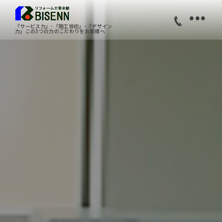
•
『サービス力』･『施工技術』･『デザイン
力』この3つの力のこだわりをお客様へ