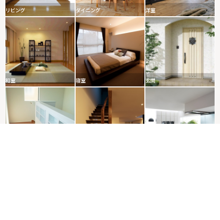
リビング
ダイニング
洋室
和室
寝室
玄関
廊下
階段
キッチン