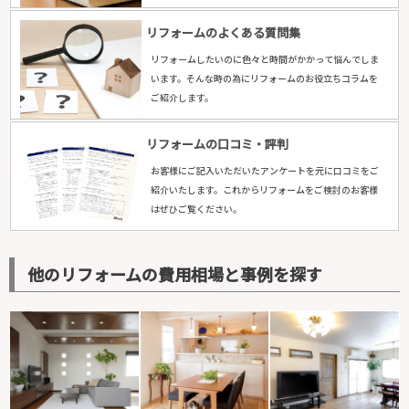
丘
(ニシマツガオカ)・
光陽台
(コウヨウダイ)・
喜里が丘
(キリガオ
リフォームのよくある質問集
カ)・
谷田町
(タニダチョウ)・
山崎町
(ヤマサキチョウ)・
新旭ケ丘
(シンアサヒガオカ)・
東旭ケ丘
(ヒガシアサヒガオカ)・
山崎新町
(ヤ
リフォームしたいのに色々と時間がかかって悩んでしま
います。そんな時の為にリフォームのお役立ちコラムを
マサキシンマチ)・
本町
(ホンマチ)・
元町
(モトマチ)・
東新町
(ヒガ
ご紹介します。
シシンマチ)・
西旭ケ丘
(ニシアサヒガオカ)・
緑ケ丘
(ミドリガオ
カ)・
中菜畑
(ナカナバタ)・
西菜畑町
(ニシナバタチョウ)・
軽井沢町
リフォームの口コミ・評判
(カルイザワチョウ)・
門前町
(モンゼンチョウ)・
仲之町
(ナカノチョ
お客様にご記入いただいたアンケートを元に口コミをご
ウ)
紹介いたします。これからリフォームをご検討のお客様
はぜひご覧ください。
他のリフォームの費用相場と事例を探す