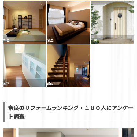
和室
寝室
玄関
廊下
階段
奈良のリフォームランキング・１００人にアンケー
ト調査