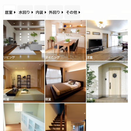
居室
水回り
内装
外回り
その他
リビング
ダイニング
洋室
和室
寝室
玄関