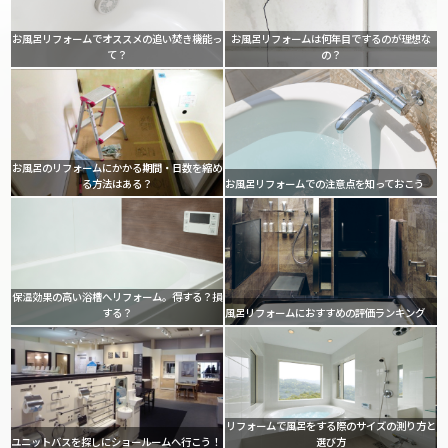
お風呂リフォームでオススメの追い焚き機能っ
お風呂リフォームは何年目でするのが理想な
て？
の？
お風呂のリフォームにかかる期間・日数を縮め
る方法はある？
お風呂リフォームでの注意点を知っておこう
保温効果の高い浴槽へリフォーム。得する？損
する？
風呂リフォームにおすすめの評価ランキング
リフォームで風呂をする際のサイズの測り方と
ユニットバスを探しにショールームへ行こう！
選び方