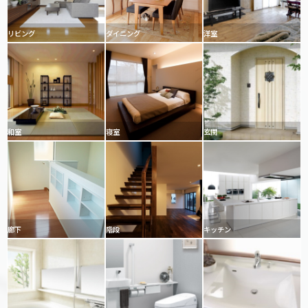
リビング
ダイニング
洋室
和室
寝室
玄関
廊下
階段
キッチン