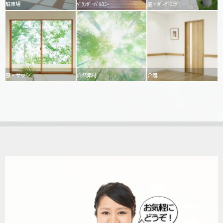
駐車場
ﾍﾞﾗﾝﾀﾞ･ﾊﾞﾙｺﾆｰ
庭・ｶﾞｰﾃﾞﾆﾝｸﾞ
窓・サッシ
自然素材
介護