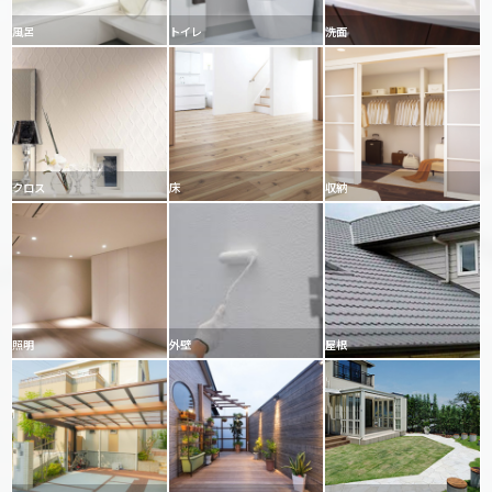
風呂
トイレ
洗面
クロス
床
収納
照明
外壁
屋根