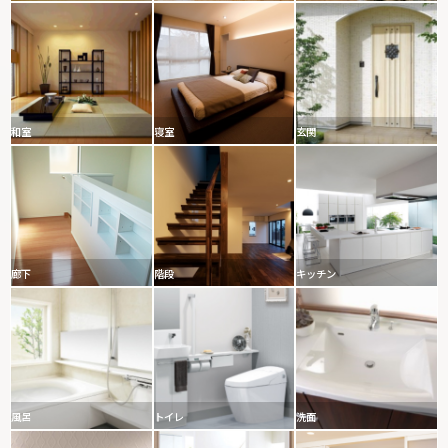
和室
寝室
玄関
廊下
階段
キッチン
風呂
トイレ
洗面