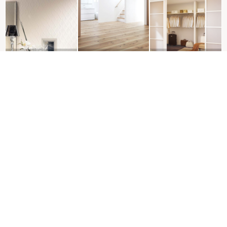
クロス
床
収納
照明
外壁
屋根
駐車場
ﾍﾞﾗﾝﾀﾞ･ﾊﾞﾙｺﾆｰ
庭・ｶﾞｰﾃﾞﾆﾝｸﾞ