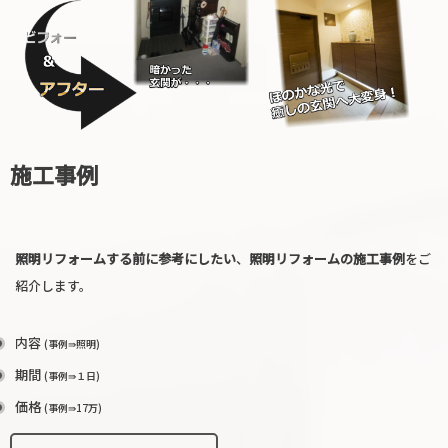
施工事例
照明リフォームする前に参考にしたい
、
照明リフォームの施工事例
をご
紹介します。
内容
(事例⇛照明)
期間
(事例⇛１日)
価格
(事例⇛17万)