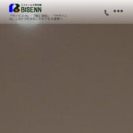
•
『サービス力』･『施工技術』･『デザイン
力』この3つの力のこだわりをお客様へ