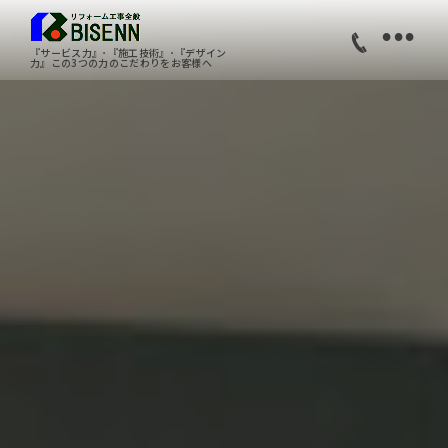
•
『サービス力』･『施工技術』･『デザイン
力』この3つの力のこだわりをお客様へ