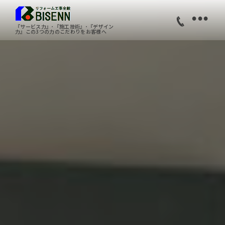
•
『サービス力』･『施工技術』･『デザイン
力』この3つの力のこだわりをお客様へ