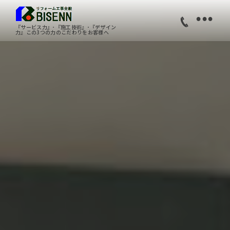
•
『サービス力』･『施工技術』･『デザイン
力』この3つの力のこだわりをお客様へ