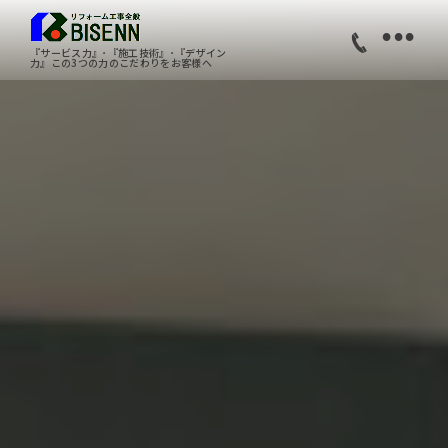
•
『サービス力』･『施工技術』･『デザイン
力』この3つの力のこだわりをお客様へ