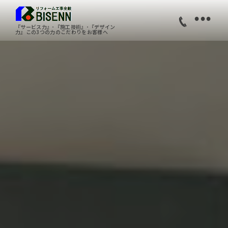
•
『サービス力』･『施工技術』･『デザイン
力』この3つの力のこだわりをお客様へ