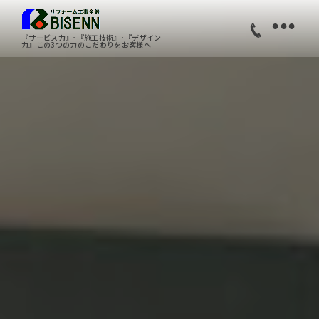
•
『サービス力』･『施工技術』･『デザイン
力』この3つの力のこだわりをお客様へ