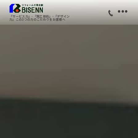
•
『サービス力』･『施工技術』･『デザイン
力』この3つの力のこだわりをお客様へ