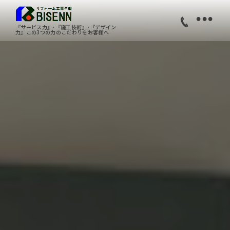
•
『サービス力』･『施工技術』･『デザイン
力』この3つの力のこだわりをお客様へ