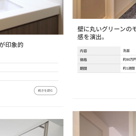
壁に丸いグリーンの
感を演出。
が印象的
内容
洗面
価格
約80万
期間
約1週間
続きを読む