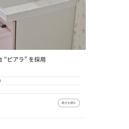
粧台 “ピアラ” を採用
円
続きを読む