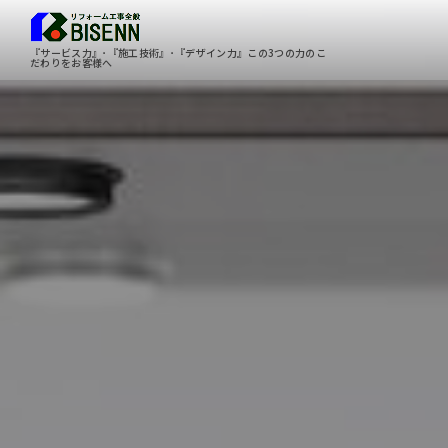
『サービス力』･『施工技術』･『デザイン力』この3つの力のこ
だわりをお客様へ