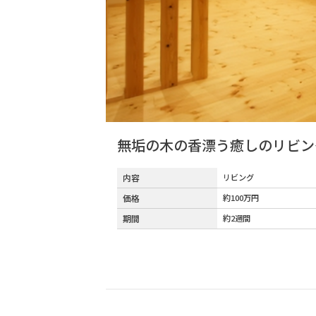
無垢の木の香漂う癒しのリビン
内容
リビング
価格
約100万円
期間
約2週間