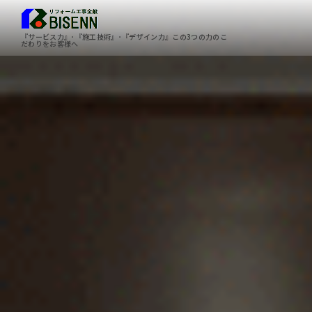
『サービス力』･『施工技術』･『デザイン力』この3つの力のこ
だわりをお客様へ