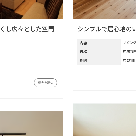
くし広々とした空間
シンプルで居心地の
内容
リビン
価格
約85万
期間
約2週間
続きを読む