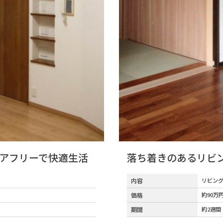
アフリーで快適生活
落ち着きのあるリビ
内容
リビン
価格
約90万
期間
約2週間