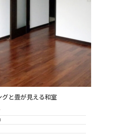
ングと畳が見える和室
グ
円