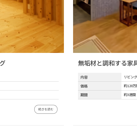
グ
無垢材と調和する家具
内容
リビン
価格
約120万
期間
約3週間
続きを読む