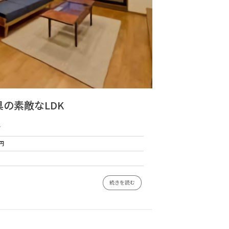
の素敵なLDK
グ
円
続きを読む