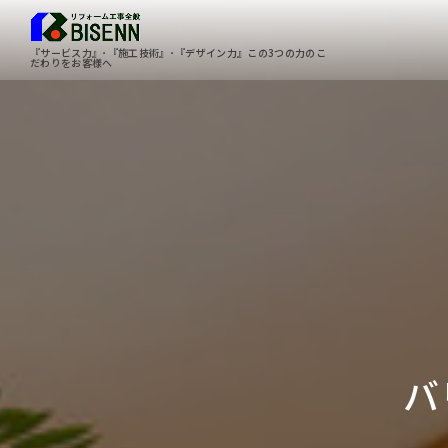
『サービス力』･『施工技術』･『デザイン力』この3つの力のこ
だわりをお客様へ
バ