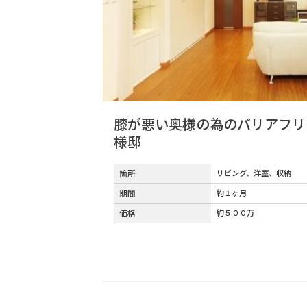
膝が悪い奥様の為のバリアフリ
様邸
箇所
リビング、洋室、収納
期間
約１ヶ月
価格
約５００万