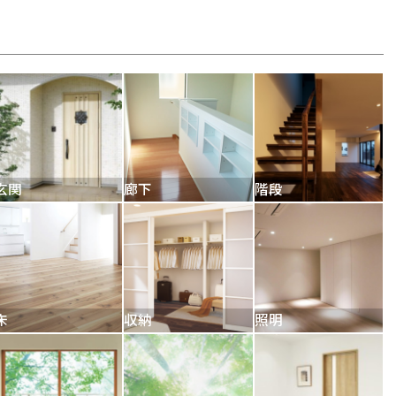
玄関
廊下
階段
床
収納
照明