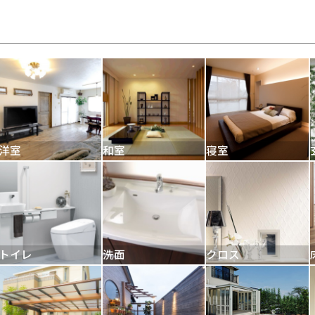
洋室
和室
寝室
トイレ
洗面
クロス