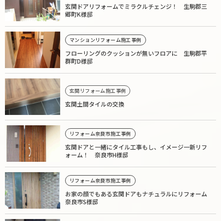
玄関ドアリフォームでミラクルチェンジ！ 生駒郡三
郷町K様邸
マンションリフォーム施工事例
フローリングのクッションが無いフロアに 生駒郡平
群町D様邸
玄関リフォーム施工事例
玄関土間タイルの交換
リフォーム奈良市施工事例
玄関ドアと一緒にタイル工事もし、イメージ一新リフ
ォーム！ 奈良市H様邸
リフォーム奈良市施工事例
お家の顔でもある玄関ドアもナチュラルにリフォーム
奈良市S様邸