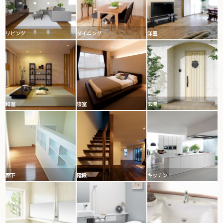
リビング
ダイニング
洋室
和室
寝室
玄関
廊下
階段
キッチン