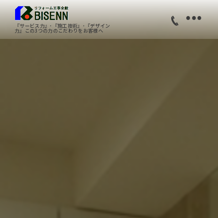
•
『サービス力』･『施工技術』･『デザイン
力』この3つの力のこだわりをお客様へ