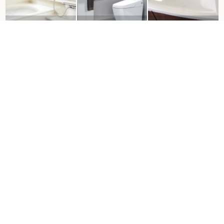
風呂
トイレ
洗面
クロス
床
収納
照明
外壁
屋根