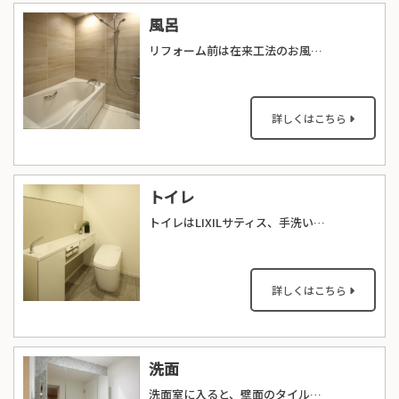
風呂
リフォーム前は在来工法のお風呂でしたが、LIXILのユニットバス・SPAGE（スパージュ）を採用しました。壁面は木目調タイルで、ラグジュアリーな雰囲気のお風呂に仕上がりました。
詳しくはこちら
トイレ
トイレはLIXILサティス、手洗いカウンターはLIXILキャパシアを使っています。朝の時間帯など洗面所が混んでいる時に、お手洗いでもお化粧が出来るよう、広めの手洗いカウンターとミラーを設置しました。
詳しくはこちら
洗面
洗面室に入ると、壁面のタイルが印象的に目に入ってきます。白いカウンターの上の、イタリア産大理石・ビアンコカララの表情が美しい、ホテルのようなパウダールームとなりました。