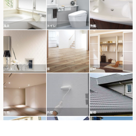
風呂
トイレ
洗面
クロス
床
収納
照明
外壁
屋根