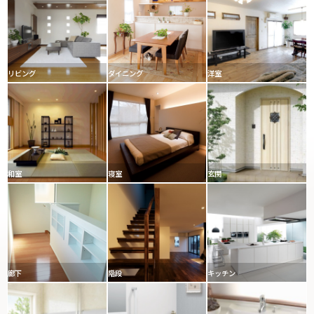
リビング
ダイニング
洋室
和室
寝室
玄関
廊下
階段
キッチン