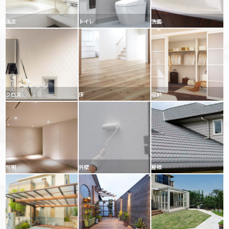
風呂
トイレ
洗面
クロス
床
収納
照明
外壁
屋根