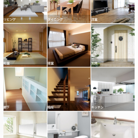
リビング
ダイニング
洋室
和室
寝室
玄関
廊下
階段
キッチン