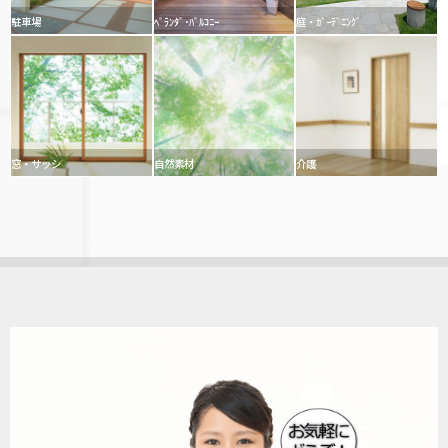
駐車場
ﾍﾞﾗﾝﾀﾞ･ﾊﾞﾙｺﾆｰ
庭・ｶﾞｰﾃﾞﾆﾝｸﾞ
窓・サッシ
自然素材
介護