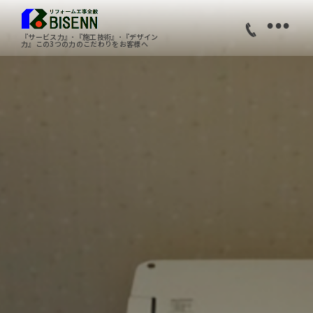
•
『サービス力』･『施工技術』･『デザイン
力』この3つの力のこだわりをお客様へ