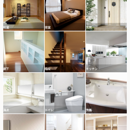
和室
寝室
玄関
廊下
階段
キッチン
風呂
トイレ
洗面