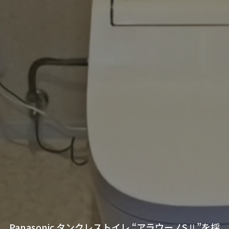
Panasonic タンクレストイレ “アラウーノSⅡ”を採