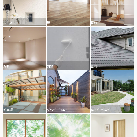
クロス
床
収納
照明
外壁
屋根
駐車場
ﾍﾞﾗﾝﾀﾞ･ﾊﾞﾙｺﾆｰ
庭・ｶﾞｰﾃﾞﾆﾝｸﾞ