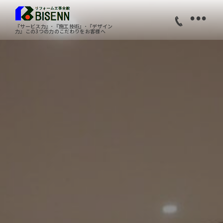
•
『サービス力』･『施工技術』･『デザイン
力』この3つの力のこだわりをお客様へ