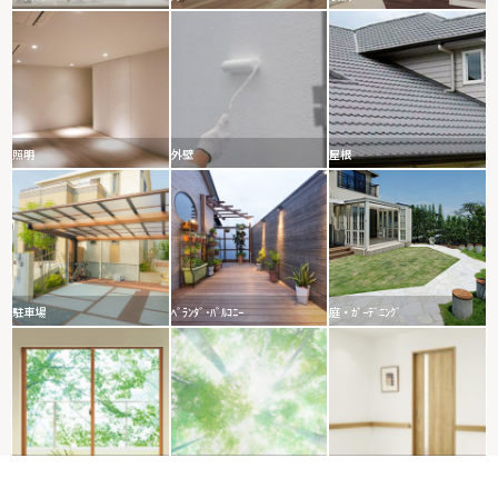
照明
外壁
屋根
駐車場
ﾍﾞﾗﾝﾀﾞ･ﾊﾞﾙｺﾆｰ
庭・ｶﾞｰﾃﾞﾆﾝｸﾞ
窓・サッシ
自然素材
介護