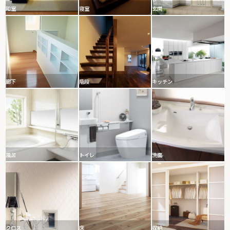
和室
寝室
玄関
廊下
階段
キッチン
風呂
トイレ
洗面
クロス
床
収納