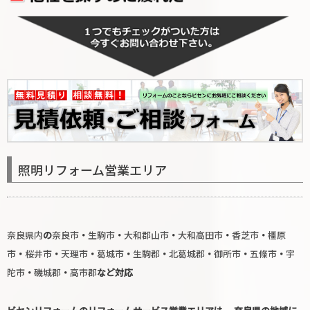
照明リフォーム営業エリア
奈良県内
の
奈良市
・
生駒市
・
大和郡山市
・
大和高田市
・
香芝市
・
橿原
市
・
桜井市
・
天理市
・
葛城市
・
生駒郡
・
北葛城郡
・
御所市
・
五條市
・
宇
陀市
・
磯城郡
・
高市郡
など対応