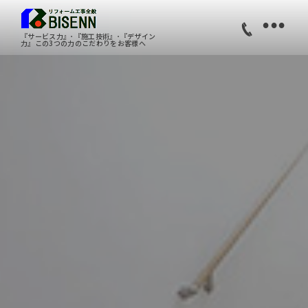
•
『サービス力』･『施工技術』･『デザイン
力』この3つの力のこだわりをお客様へ