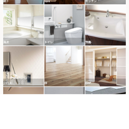
廊下
階段
キッチン
風呂
トイレ
洗面
クロス
床
収納
照明
外壁
屋根