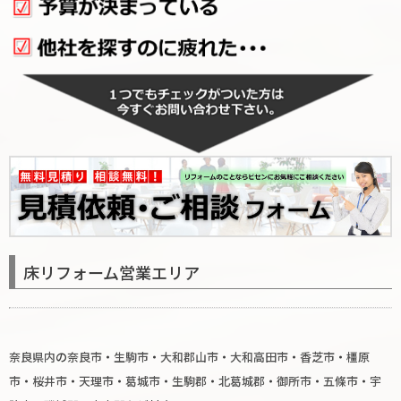
床リフォーム営業エリア
奈良県内
の
奈良市
・
生駒市
・
大和郡山市
・
大和高田市
・
香芝市
・
橿原
市
・
桜井市
・
天理市
・
葛城市
・
生駒郡
・
北葛城郡
・
御所市
・
五條市
・
宇