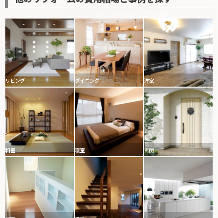
リビング
ダイニング
洋室
和室
寝室
玄関