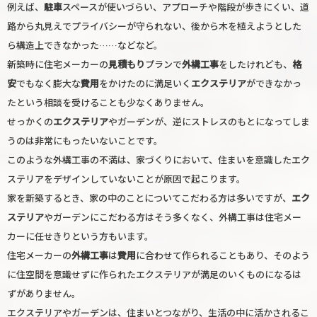
例えば、
駐車
スペースが使いづらい、アプローチや階段が歩きにくい、道
路から丸見えでプライバシーが守られない、後から木を植えようとした
ら構造上できなかった……などなど。
新築時に住宅メーカーの
見積もり
プランで
外構工事
をしたけれども、
格
安
でもなく膨大な
費用
をかけたのに満足いく
エクステリア
ができなかっ
たという相談を受けることも少なくありません。
せっかくの
エクステリア
やガーデンが、逆にストレスのもとになってしま
うのは非常にもったいないことです。
このような外構工事の不満は、家づくりにおいて、住まいを意識したエク
ステリアをデザインしていないことが原因で起こります。
家を新築するとき、家の中のことについてこだわる方は多いですが、
エク
ステリア
やガーデンにこだわる方はそう多くなく、外構工事は住宅メー
カーに任せきりという方もいます。
住宅メーカーの
外構工事
は
費用
に合わせて作られることもあり、そのよう
に住空間を意識せずに作られたエクステリアが満足のいくものになるは
ずがありません。
エクステリアやガーデンは、住まいとつながり、生活の中に活かされるこ