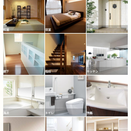
和室
寝室
玄関
廊下
階段
キッチン
風呂
トイレ
洗面