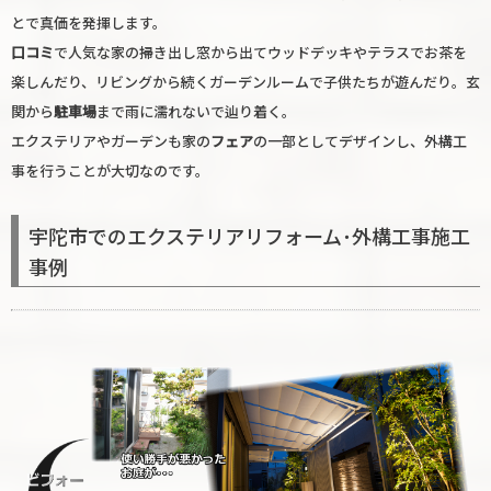
とで真価を発揮します。
口コミ
で人気な家の掃き出し窓から出てウッドデッキやテラスでお茶を
楽しんだり、リビングから続くガーデンルームで子供たちが遊んだり。玄
関から
駐車場
まで雨に濡れないで辿り着く。
エクステリアやガーデンも家の
フェア
の一部としてデザインし、外構工
事を行うことが大切なのです。
宇陀市でのエクステリアリフォーム･外構工事施工
事例