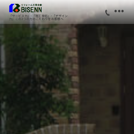
•
『サービス力』･『施工技術』･『デザイン
力』この3つの力のこだわりをお客様へ