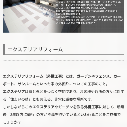
エクステリアリフォーム
エクステリアリフォーム
（
外構工事
）とは、
ガーデン
や
フェンス
、
カー
ポート
、
サンルーム
といった家の外回りについての工事のこと。
エクステリア
は家と外とをつなぐ空間であり、お客様や近所の方々に対す
る「住まいの顔」とも言える、非常に重要な場所です。
しかしながらこの
エクステリア
やガーデンを作る
外構工事
に対して、新築
後「3年以内に9割」の方が不満を抱いているといわれることをご存知で
しょうか？