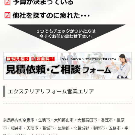
エクステリアリフォーム営業エリア
奈良県内
の
奈良市
・
生駒市
・
大和郡山市
・
大和高田市
・
香芝市
・
橿原
市
・
桜井市
・
天理市
・
葛城市
・
生駒郡
・
北葛城郡
・
御所市
・
五條市
・
宇