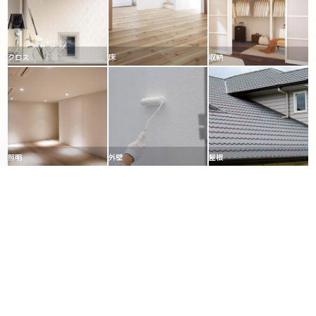
クロス
床
収納
照明
外壁
屋根
駐車場
ﾍﾞﾗﾝﾀﾞ･ﾊﾞﾙｺﾆｰ
庭・ｶﾞｰﾃﾞﾆﾝｸﾞ