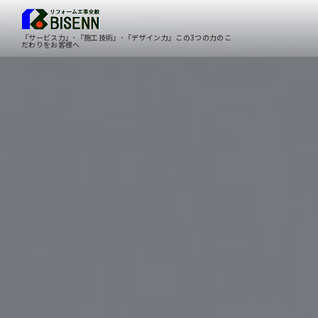
『サービス力』･『施工技術』･『デザイン力』この3つの力のこ
だわりをお客様へ