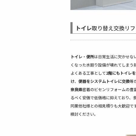
トイレ
取り替え交換リフ
トイレ
・
便所
は日常生活に欠かせな
くなった水廻り設備が壊れてしまう
よくある工事として
2階にもトイレ
け
、
便器をシステムトイレに交換
等
奈良県
密着のビセンリフォームの豊
るべく安価で低価格に抑えており、
同業他社様との相見積りも大歓迎で
検討ください。