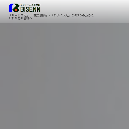
『サービス力』･『施工技術』･『デザイン力』この3つの力のこ
だわりをお客様へ