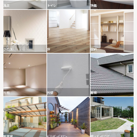
風呂
トイレ
洗面
クロス
床
収納
照明
外壁
屋根
駐車場
ﾍﾞﾗﾝﾀﾞ･ﾊﾞﾙｺﾆｰ
庭・ｶﾞｰﾃﾞﾆﾝｸﾞ