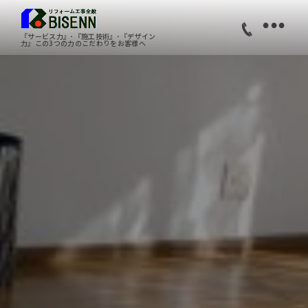
•
『サービス力』･『施工技術』･『デザイン
力』この3つの力のこだわりをお客様へ