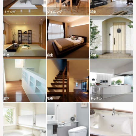
リビング
ダイニング
洋室
和室
寝室
玄関
廊下
階段
キッチン