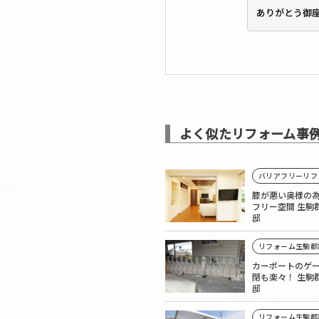
ありがとう御
よく似たリフォーム事
バリアフリーリフ
膝が悪い奥様の
フリー空間 生駒
邸
リフォーム生駒郡
カーポートのゲ
閉も楽々！ 生駒
邸
リフォーム生駒郡