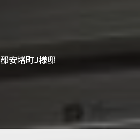
郡安堵町J様邸