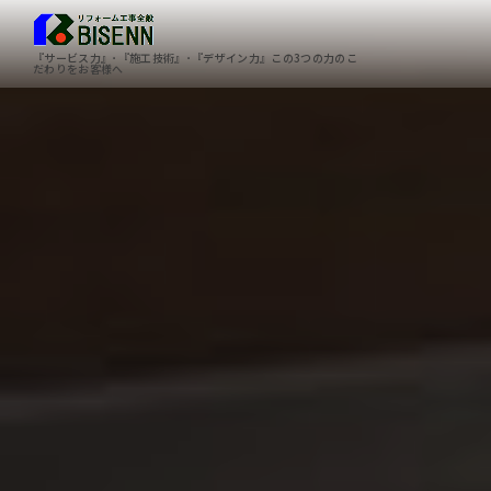
『サービス力』･『施工技術』･『デザイン力』この3つの力のこ
だわりをお客様へ