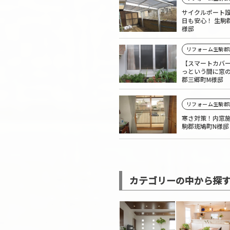
サイクルポート
日も安心！ 生駒
様邸
リフォーム生駒郡
【スマートカバ
っという間に窓の
郡三郷町M様邸
リフォーム生駒郡
寒さ対策！内窓
駒郡斑鳩町N様邸
カテゴリーの中から探