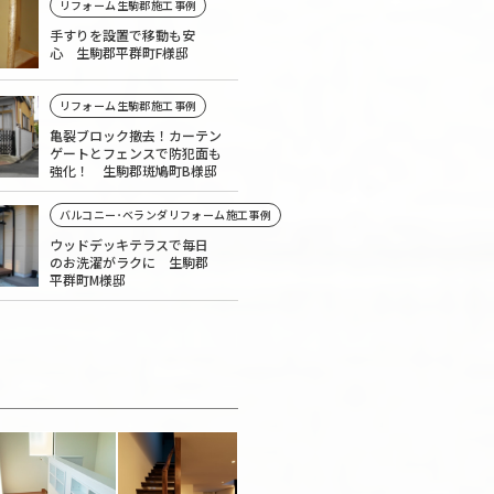
リフォーム生駒郡施工事例
手すりを設置で移動も安
心 生駒郡平群町F様邸
リフォーム生駒郡施工事例
亀裂ブロック撤去！カーテン
ゲートとフェンスで防犯面も
強化！ 生駒郡斑鳩町B様邸
バルコニー･ベランダリフォーム施工事例
ウッドデッキテラスで毎日
のお洗濯がラクに 生駒郡
平群町M様邸