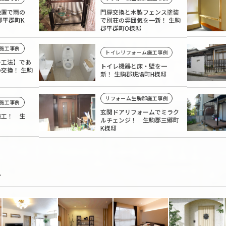
設置で雨の
門扉交換と木製フェンス塗装
郡平群町K
で別荘の雰囲気を一新！ 生駒
郡平群町O様邸
施工事例
トイレリフォーム施工事例
ー工法】であ
トイレ機器と床・壁を一
交換！ 生駒
新！ 生駒郡斑鳩町H様邸
リフォーム生駒郡施工事例
施工事例
玄関ドアリフォームでミラク
施工！ 生
ルチェンジ！ 生駒郡三郷町
K様邸
す