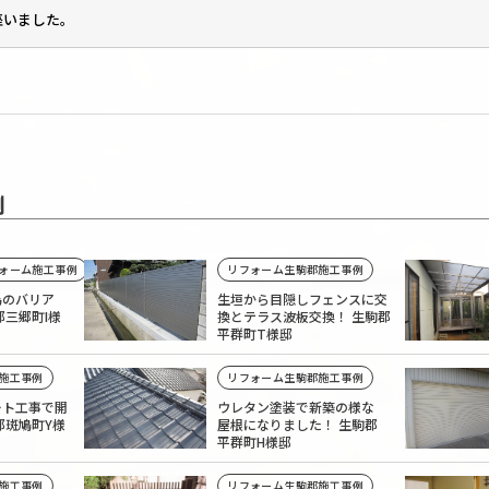
座いました。
例
ォーム施工事例
リフォーム生駒郡施工事例
為のバリア
生垣から目隠しフェンスに交
郡三郷町I様
換とテラス波板交換！ 生駒郡
平群町T様邸
施工事例
リフォーム生駒郡施工事例
ート工事で開
ウレタン塗装で新築の様な
郡斑鳩町Y様
屋根になりました！ 生駒郡
平群町H様邸
施工事例
リフォーム生駒郡施工事例